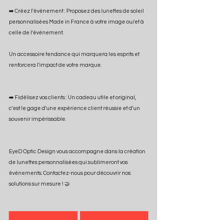
➡️ Créez l'événement : Proposez des lunettes de soleil 
personnalisées Made in France à votre image ou/et à 
celle de l'événement.
Un accessoire tendance qui marquera les esprits et 
renforcera l'impact de votre marque.
➡️ Fidélisez vos clients : Un cadeau utile et original, 
c'est le gage d'une expérience client réussie et d'un 
souvenir impérissable.
EyeD Optic Design vous accompagne dans la création 
de lunettes personnalisées qui sublimeront vos 
événements. Contactez-nous pour découvrir nos 
solutions sur mesure ! 🤝