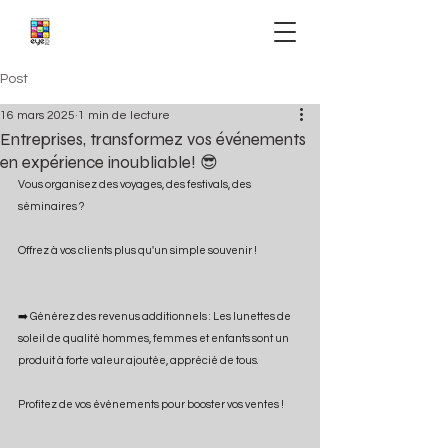
Post
16 mars 2025
1 min de lecture
Entreprises, transformez vos événements
en expérience inoubliable! 😎
Vous organisez des voyages, des festivals, des 
séminaires ? 
Offrez à vos clients plus qu'un simple souvenir ! 
➡️ Générez des revenus additionnels : Les lunettes de 
soleil de qualité hommes, femmes et enfants sont un 
produit à forte valeur ajoutée, apprécié de tous. 
Profitez de vos événements pour booster vos ventes !