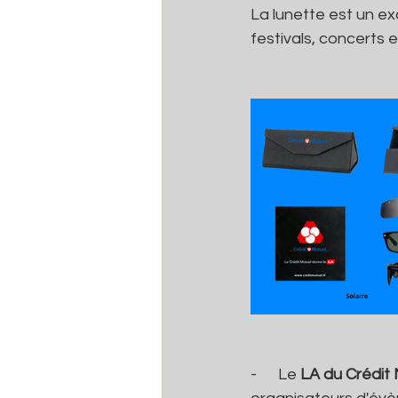
La lunette est un e
festivals, concerts e
-      Le 
LA du Crédit