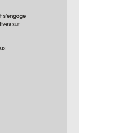
t s'engage 
tives
 sur 
ux 