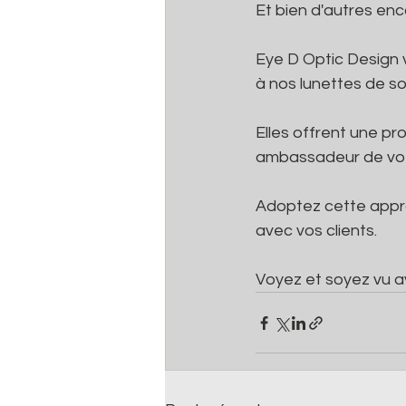
Et bien d'autres enc
Eye D Optic Design 
à nos lunettes de s
Elles offrent une pr
ambassadeur de vo
Adoptez cette approc
avec vos clients.
Voyez et soyez vu a