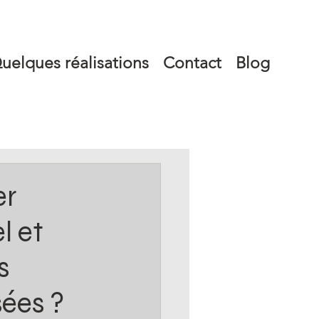
uelques réalisations
Contact
Blog
er
l et
s
sées ?