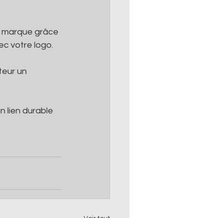
e marque grâce 
c votre logo. 
teur un 
 lien durable 