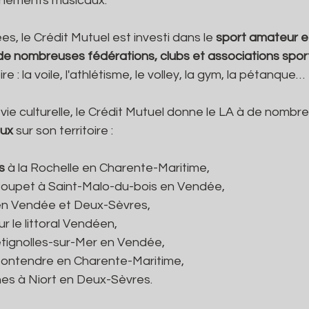
ènements musicaux.
ées, le Crédit Mutuel est investi dans le 
sport amateur e
e nombreuses fédérations, clubs et associations spor
re : la voile, l'athlétisme, le volley, la gym, la pétanque…
la vie culturelle, le Crédit Mutuel donne le LA à de nombre
ux
 sur son territoire :
s 
à la Rochelle en Charente-Maritime,
 de Poupet à Saint-Malo-du-bois en Vendée,
rt en Vendée et Deux-Sèvres,
 sur le littoral Vendéen,
Bretignolles-sur-Mer en Vendée,
 à Montendre en Charente-Maritime,
cènes à Niort en Deux-Sèvres.