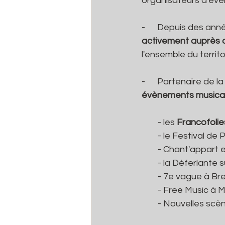
organisateurs d'év
-      Depuis des ann
activement auprès d
l'ensemble du territoi
-      Partenaire de 
évènements musica
        - les 
Francofolie
        - le Festival
        - Chant'appa
        - la Déferlante
        - 7e vague à 
        - Free Music
        - Nouvelles s