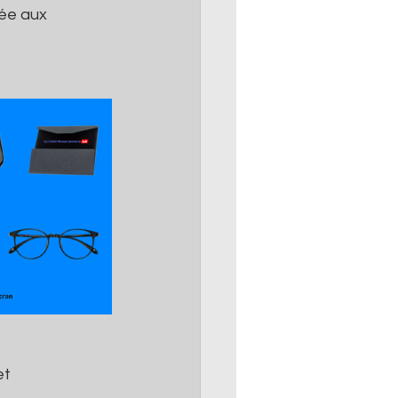
ée aux 
et 