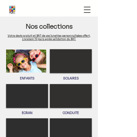
Nos collections
Votre devis gratuit et BAT de vos lunettes personnalisées offert,
Livraison 15 jours après validation du BAT.
ENFANTS
SOLAIRES
ECRAN
CONDUITE